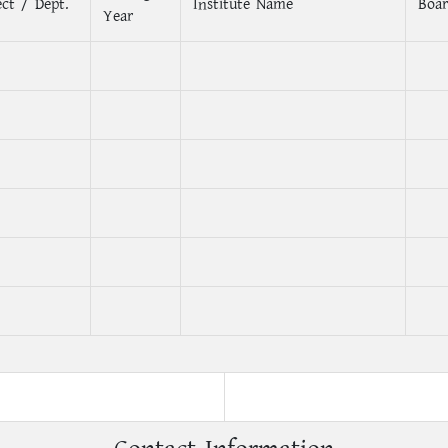
ect / Dept.
Institute Name
Boar
Year