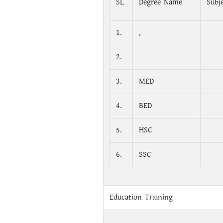
SL
Degree Name
Subj
1.
,
2.
3.
MED
4.
BED
5.
HSC
6.
SSC
Education Training