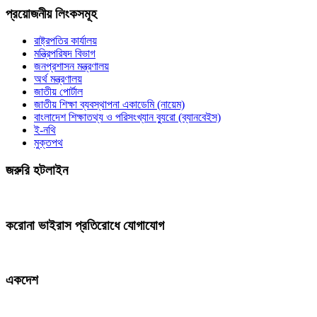
প্রয়োজনীয় লিংকসমূহ
রাষ্ট্রপতির কার্যালয়
মন্ত্রিপরিষদ বিভাগ
জনপ্রশাসন মন্ত্রণালয়
অর্থ মন্ত্রণালয়
জাতীয় পোর্টাল
জাতীয় শিক্ষা ব্যবস্থাপনা একাডেমি (নায়েম)
বাংলাদেশ শিক্ষাতথ্য ও পরিসংখ্যান ব্যুরো (ব্যানবেইস)
ই-নথি
মুক্তপথ
জরুরি হটলাইন
করোনা ভাইরাস প্রতিরোধে যোগাযোগ
একদেশ