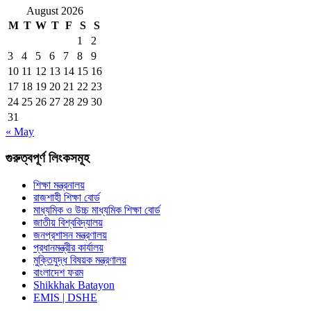
August 2026
M
T
W
T
F
S
S
1
2
3
4
5
6
7
8
9
10
11
12
13
14
15
16
17
18
19
20
21
22
23
24
25
26
27
28
29
30
31
« May
গুরুত্বপূর্ণ লিংকসমূহ
শিক্ষা মন্ত্রনালয়
রাজশাহী শিক্ষা বোর্ড
মাধ্যমিক ও উচ্চ মাধ্যমিক শিক্ষা বোর্ড
জাতীয় বিশ্ববিদ্যালয়
জনপ্রশাসন মন্ত্রণালয়
প্রধানমন্ত্রীর কার্যালয়
মুক্তিযুদ্ধ বিষয়ক মন্ত্রণালয়
বাংলাদেশ ফরম
Shikkhak Batayon
EMIS | DSHE