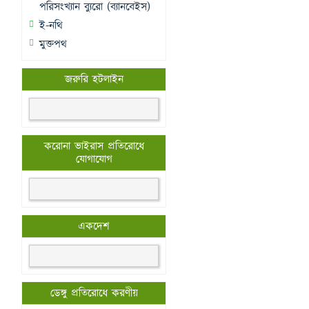
পরিসংখ্যান ব্যুরো (ব্যানবেইস)
ই-নথি
মুক্তপথ
জরুরি হটলাইন
করোনা ভাইরাস প্রতিরোধে
যোগাযোগ
একদেশ
ডেঙ্গু প্রতিরোধে করণীয়