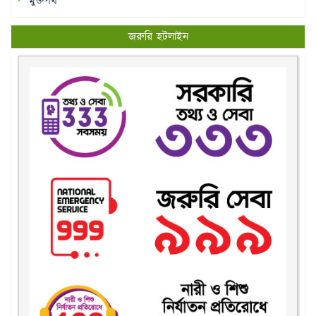
মুক্তপথ
জরুরি হটলাইন