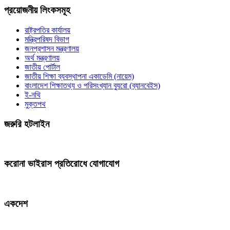
প্রয়োজনীয় লিংকসমূহ
রাষ্ট্রপতির কার্যালয়
মন্ত্রিপরিষদ বিভাগ
জনপ্রশাসন মন্ত্রণালয়
অর্থ মন্ত্রণালয়
জাতীয় পোর্টাল
জাতীয় শিক্ষা ব্যবস্থাপনা একাডেমি (নায়েম)
বাংলাদেশ শিক্ষাতথ্য ও পরিসংখ্যান ব্যুরো (ব্যানবেইস)
ই-নথি
মুক্তপথ
জরুরি হটলাইন
করোনা ভাইরাস প্রতিরোধে যোগাযোগ
একদেশ