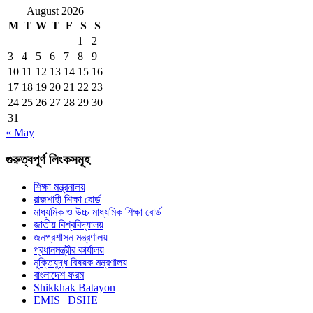
August 2026
M
T
W
T
F
S
S
1
2
3
4
5
6
7
8
9
10
11
12
13
14
15
16
17
18
19
20
21
22
23
24
25
26
27
28
29
30
31
« May
গুরুত্বপূর্ণ লিংকসমূহ
শিক্ষা মন্ত্রনালয়
রাজশাহী শিক্ষা বোর্ড
মাধ্যমিক ও উচ্চ মাধ্যমিক শিক্ষা বোর্ড
জাতীয় বিশ্ববিদ্যালয়
জনপ্রশাসন মন্ত্রণালয়
প্রধানমন্ত্রীর কার্যালয়
মুক্তিযুদ্ধ বিষয়ক মন্ত্রণালয়
বাংলাদেশ ফরম
Shikkhak Batayon
EMIS | DSHE