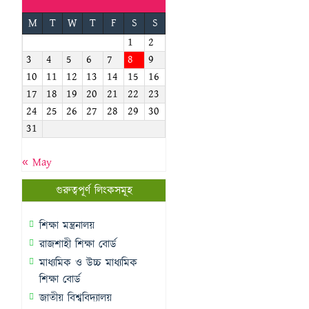
M
T
W
T
F
S
S
1
2
3
4
5
6
7
8
9
10
11
12
13
14
15
16
17
18
19
20
21
22
23
24
25
26
27
28
29
30
31
« May
গুরুত্বপূর্ণ লিংকসমূহ
শিক্ষা মন্ত্রনালয়
রাজশাহী শিক্ষা বোর্ড
মাধ্যমিক ও উচ্চ মাধ্যমিক
শিক্ষা বোর্ড
জাতীয় বিশ্ববিদ্যালয়