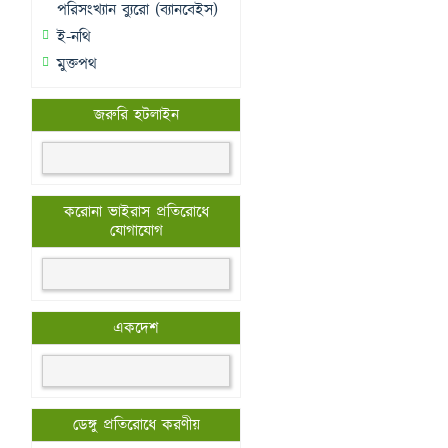
পরিসংখ্যান ব্যুরো (ব্যানবেইস)
ই-নথি
মুক্তপথ
জরুরি হটলাইন
করোনা ভাইরাস প্রতিরোধে
যোগাযোগ
একদেশ
ডেঙ্গু প্রতিরোধে করণীয়