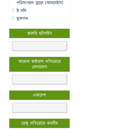
পরিসংখ্যান ব্যুরো (ব্যানবেইস)
ই-নথি
মুক্তপথ
জরুরি হটলাইন
করোনা ভাইরাস প্রতিরোধে
যোগাযোগ
একদেশ
ডেঙ্গু প্রতিরোধে করণীয়