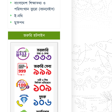
বাংলাদেশ শিক্ষাতথ্য ও
পরিসংখ্যান ব্যুরো (ব্যানবেইস)
ই-নথি
মুক্তপথ
জরুরি হটলাইন