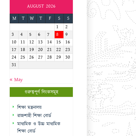
AUGUST 2026
M
T
W
T
F
S
S
1
2
3
4
5
6
7
8
9
10
11
12
13
14
15
16
17
18
19
20
21
22
23
24
25
26
27
28
29
30
31
« May
গুরুত্বপূর্ণ লিংকসমূহ
শিক্ষা মন্ত্রনালয়
রাজশাহী শিক্ষা বোর্ড
মাধ্যমিক ও উচ্চ মাধ্যমিক
শিক্ষা বোর্ড