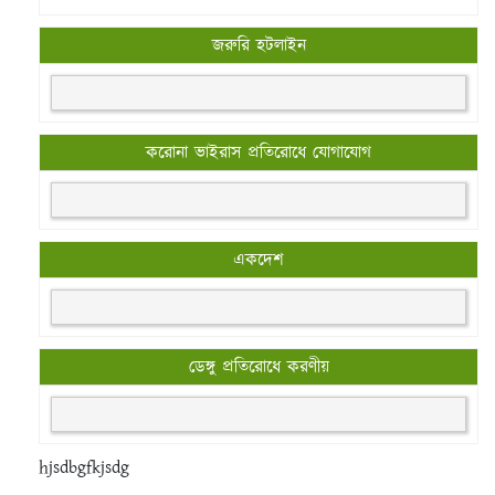
জরুরি হটলাইন
করোনা ভাইরাস প্রতিরোধে যোগাযোগ
একদেশ
ডেঙ্গু প্রতিরোধে করণীয়
hjsdbgfkjsdg