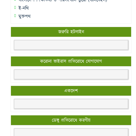
বাংলাদেশ শিক্ষাতথ্য ও পরিসংখ্যান ব্যুরো (ব্যানবেইস)
ই-নথি
মুক্তপথ
জরুরি হটলাইন
করোনা ভাইরাস প্রতিরোধে যোগাযোগ
একদেশ
ডেঙ্গু প্রতিরোধে করণীয়